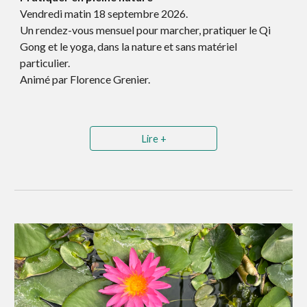
V
endredi matin
18 septembre
202
6
.
Un rendez-vous mensuel pour marcher, pratiquer le
Q
i
G
ong et le yoga, dans la nature et sans matériel
particulier.
Animé par Florence Grenier.
Lire +