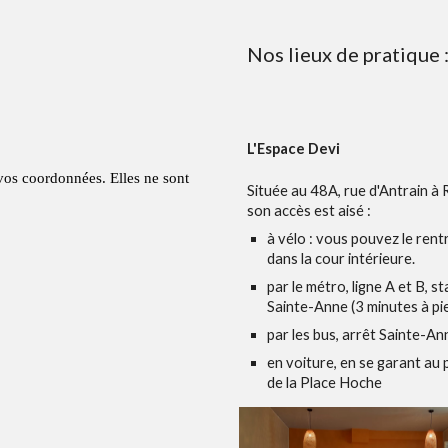
Nos lieux de pratique 
L'Espace Devi
Située au
48A, rue d'Antrain à
son accès est aisé :
à vélo : vous pouvez le rent
dans la cour intérieure.
par le métro, ligne A et B, st
Sainte-Anne
(3 minutes à pi
par les bus, arrêt
Sainte-An
en voiture, en se garant au 
de la
Place Hoche