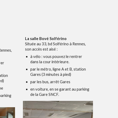
:
La salle Bové Solférino
Située au
33, bd Solférino à Rennes
,
son accès est aisé :
 Rennes
,
à vélo
: vous pouvez le rentrer
dans la cour intérieure.
rer
par le métro, ligne A et B, station
Gares (3 minutes à pied)
ation
ed)
par les bus, arrêt Gares
ne
en voiture, en se garant au parking
de la Gare SNCF.
parking