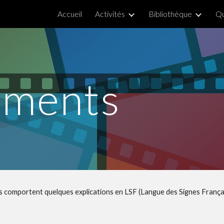
Accueil
Activités
Bibliothèque
Qu
ip to main content
Skip to navigat
ements
os comportent quelques explications en LSF (Langue des Signes França